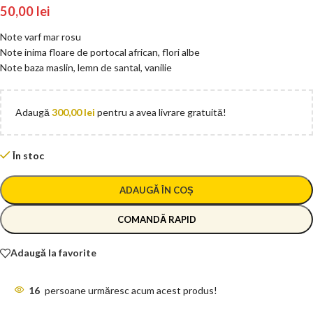
50,00
lei
Note varf mar rosu
Note inima floare de portocal african, flori albe
Note baza maslin, lemn de santal, vanilie
Adaugă
300,00
lei
pentru a avea livrare gratuită!
În stoc
ADAUGĂ ÎN COȘ
COMANDĂ RAPID
Adaugă la favorite
16
persoane urmăresc acum acest produs!