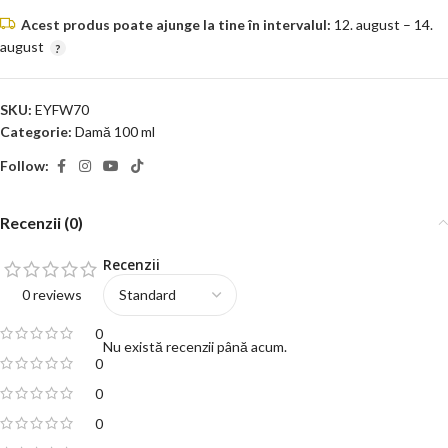
Acest produs poate ajunge la tine în intervalul:
12. august – 14.
august
SKU:
EYFW70
Categorie:
Damă 100 ml
Follow:
Recenzii (0)
Recenzii
0 reviews
0
Nu există recenzii până acum.
0
0
0