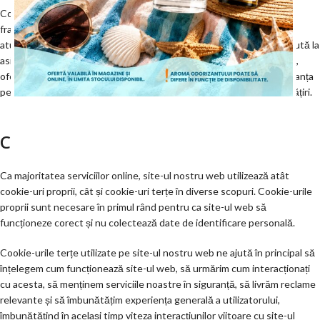
Cookie-urile sunt fișiere text mici utilizate pentru a stoca mici
fragmente de informații. Acestea sunt stocate pe dispozitivul dvs.
atunci când un site web se încarcă în browser. Aceste cookie-uri ajută la
asigurarea funcționării corecte a site-ului web, sporesc securitatea,
oferă o experiență mai bună pentru utilizatori și analizează performanța
pentru a identifica ce funcționează și unde sunt necesare îmbunătățiri.
ÎNCEPE CUMPĂRĂTURILE
Cum folosim cookie-urile?
Ca majoritatea serviciilor online, site-ul nostru web utilizează atât
cookie-uri proprii, cât și cookie-uri terțe în diverse scopuri. Cookie-urile
proprii sunt necesare în primul rând pentru ca site-ul web să
funcționeze corect și nu colectează date de identificare personală.
Cookie-urile terțe utilizate pe site-ul nostru web ne ajută în principal să
înțelegem cum funcționează site-ul web, să urmărim cum interacționați
cu acesta, să menținem serviciile noastre în siguranță, să livrăm reclame
relevante și să îmbunătățim experiența generală a utilizatorului,
îmbunătățind în același timp viteza interacțiunilor viitoare cu site-ul