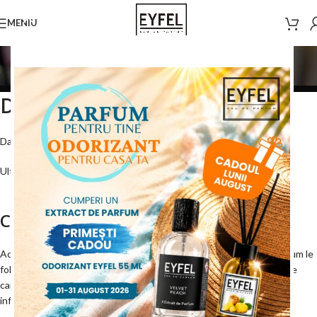
MENIU
Politica Cookie
Home
/
Politica Cookie
Detalii politica de Cookie
Data: January 26, 2026
Ultima actualizare: January 26, 2026
Ce sunt cookie-urile?
Această Politică privind cookie-urile explică ce sunt cookie-urile, cum le
folosim, tipurile de cookie-uri pe care le folosim (adică informațiile pe
care le colectăm folosind cookie-uri și cum sunt utilizate aceste
informații) și cum să gestionați setările cookie-urilor.