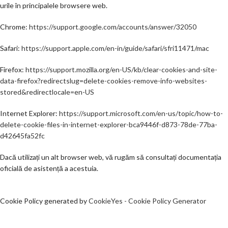
urile în principalele browsere web.
Chrome:
https://support.google.com/accounts/answer/32050
Safari:
https://support.apple.com/en-in/guide/safari/sfri11471/mac
Firefox:
https://support.mozilla.org/en-US/kb/clear-cookies-and-site-
data-firefox?redirectslug=delete-cookies-remove-info-websites-
stored&redirectlocale=en-US
Internet Explorer:
https://support.microsoft.com/en-us/topic/how-to-
delete-cookie-files-in-internet-explorer-bca9446f-d873-78de-77ba-
d42645fa52fc
Dacă utilizați un alt browser web, vă rugăm să consultați documentația
oficială de asistență a acestuia.
Cookie Policy generated by
CookieYes - Cookie Policy Generator