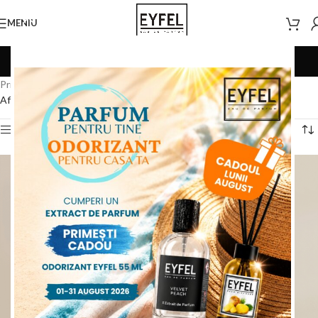
MENIU
Bărbați 100 ml
Prima pagină
/
Eyfel
/
Parfumuri 100ML
/
Bărbați 100 ml
Afișez 1 - 28 din 32 de rezultate
Deschide Filtre Produse