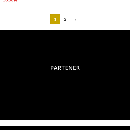
1
2
→
PARTENER