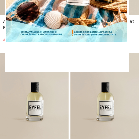
Apă de Parfum Eyfel Barbat
Apă de Parfum Eyfel Barbat
M8 100ml-Aromatic-Lemnos
M83 100ml-Lemnos
(1)
50,00
lei
50,00
lei
ÎNCEPE CUMPĂRĂTURILE