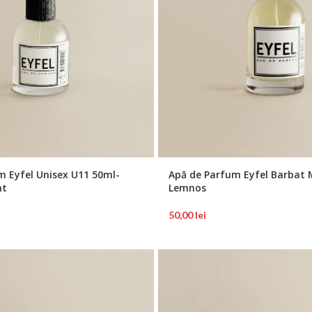
Apă de Parfum Eyfel Barbat 
m Eyfel Unisex U11 50ml-
Lemnos
nt
50,00
lei