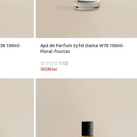
38 100ml-
Apă de Parfum Eyfel Dama W78 100ml-
Floral-fructat
(1)
50,00
lei