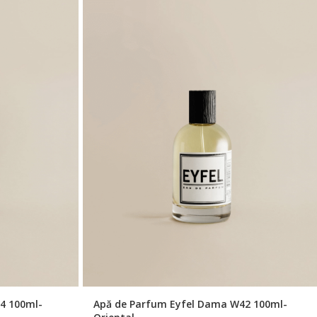
4 100ml-
Apă de Parfum Eyfel Dama W42 100ml-