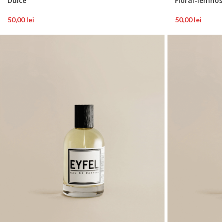
Dulce
Floral-lemno
50,00
lei
50,00
lei