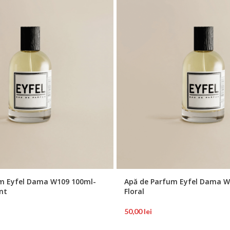
m Eyfel Dama W109 100ml-
Apă de Parfum Eyfel Dama W
nt
Floral
50,00
lei