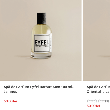
Apă de Parfum Eyfel Barbat M88 100 ml-
Apă de Parfu
Lemnos
Oriental-pica
(4)
50,00
lei
50,00
lei