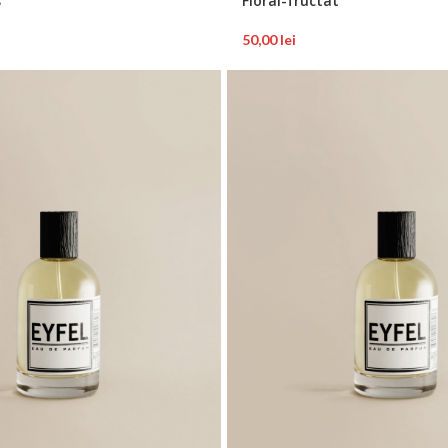
s
Floral-fructat
50,00
lei