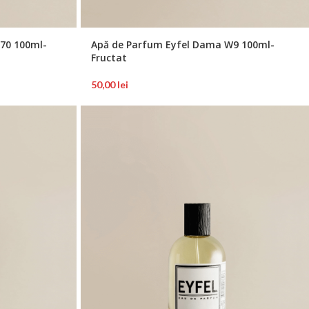
70 100ml-
Apă de Parfum Eyfel Dama W9 100ml-
Fructat
50,00
lei