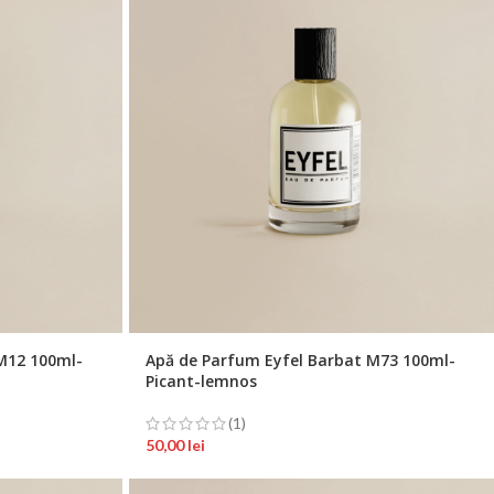
M12 100ml-
Apă de Parfum Eyfel Barbat M73 100ml-
Picant-lemnos
(1)
50,00
lei