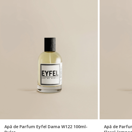
Apă de Parfum Eyfel Dama W122 100ml-
Apă de Parfu