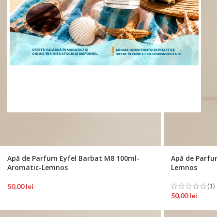
ÎNCEPE CUMPĂRĂTURILE
Apă de Parfum Eyfel Barbat M8 100ml-
Apă de Parfu
Aromatic-Lemnos
Lemnos
(1)
50,00
lei
50,00
lei