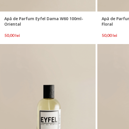
Apă de Parfum Eyfel Dama W60 100ml-
Apă de Parfu
Oriental
Floral
50,00
lei
50,00
lei