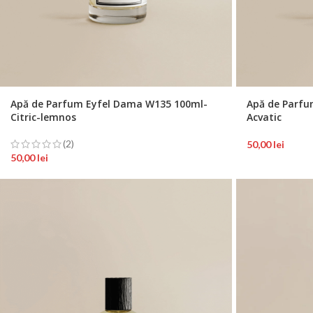
Apă de Parfum Eyfel Dama W135 100ml-
Apă de Parfu
Citric-lemnos
Acvatic
(2)
50,00
lei
50,00
lei