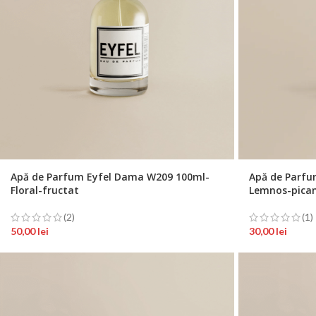
Apă de Parfum Eyfel Dama W209 100ml-
Apă de Parfu
Floral-fructat
Lemnos-pica
(2)
(1)
50,00
lei
30,00
lei