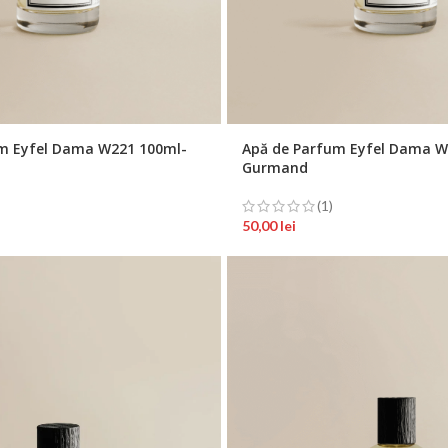
m Eyfel Dama W221 100ml-
Apă de Parfum Eyfel Dama W
Gurmand
(1)
50,00
lei