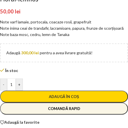
50,00
lei
Note varf lamaie, portocala, coacaze rosii, grapefruit
Note inima ceai de trandafir, lacramioare, papura, frunze de scorțișoară
Note baza mosc, cedru, lemn de Tanaka
Adaugă
300,00
lei
pentru a avea livrare gratuită!
În stoc
-
+
ADAUGĂ ÎN COȘ
COMANDĂ RAPID
Adaugă la favorite