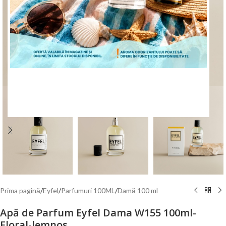
Mărește poza
ÎNCEPE CUMPĂRĂTURILE
Prima pagină
/
Eyfel
/
Parfumuri 100ML
/
Damă 100 ml
Apă de Parfum Eyfel Dama W155 100ml-
Floral-lemnos