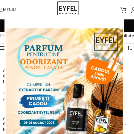
MENIU
BIGHILL 100 ml
Prima pagină
/
BIGHILL
/
BIGHILL 100 ml
Afișez toate cele 11 rezultate
Deschide Filtre Produse
Apă de Parfum BIGHILL B-
Apă de Parfum BIGHILL B-
600-1 – Big Boss – 100ml-
600-3 – HAVANA – 100ml-
Intens
Puternic Intens
(1)
(2)
60,00
lei
60,00
lei
Apă de Parfum BIGHILL E-
Apă de Parfum BIGHILL E-
600-1 – SEDUCTIVE – 100ml-
600-2 – INSTINCT – 100ml-
Fresh
Puternic Intens