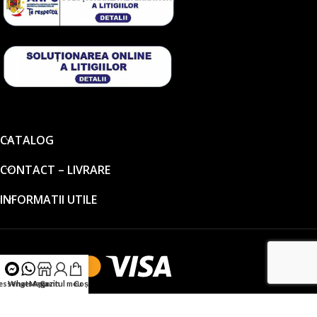
CATALOG
CONTACT – LIVRARE
INFORMATII UTILE
essenger
WhatsApp
Magazin
Contul meu
Coș