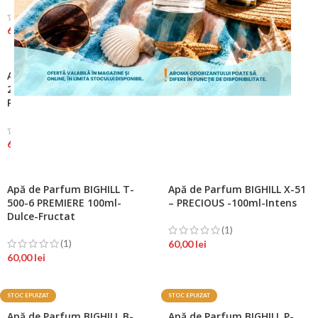
(1)
(1)
60,00
lei
60,00
lei
Apă de Parfum BIGHILL I-
Apă de Parfum BIGHILL K-
200-2 – ENERGETIC – 100ml-
200-2 – GOOD – 100ml-
Puternic Intens
Puternic Intens
ÎNCEPE CUMPĂRĂTURILE
(1)
(1)
60,00
lei
60,00
lei
Apă de Parfum BIGHILL T-
Apă de Parfum BIGHILL X-51
500-6 PREMIERE 100ml-
– PRECIOUS -100ml-Intens
Dulce-Fructat
(1)
(1)
60,00
lei
60,00
lei
STOC EPUIZAT
STOC EPUIZAT
Apă de Parfum BIGHILL B-
Apă de Parfum BIGHILL P-