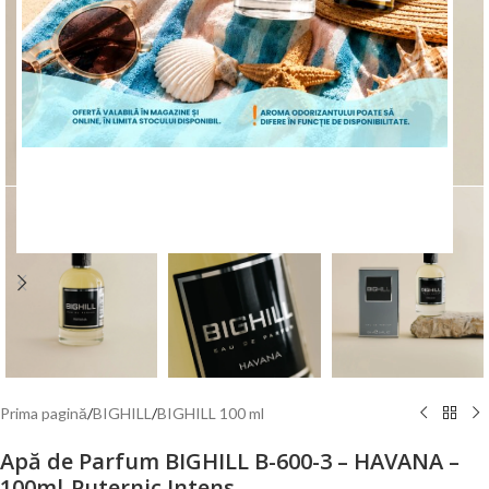
Mărește poza
ÎNCEPE CUMPĂRĂTURILE
Prima pagină
/
BIGHILL
/
BIGHILL 100 ml
Apă de Parfum BIGHILL B-600-3 – HAVANA –
100ml-Puternic Intens