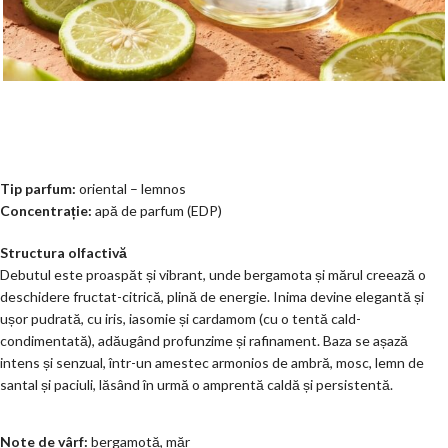
Tip parfum:
oriental – lemnos
Concentrație:
apă de parfum (EDP)
Structura olfactivă
Debutul este proaspăt și vibrant, unde bergamota și mărul creează o
deschidere fructat-citrică, plină de energie. Inima devine elegantă și
ușor pudrată, cu iris, iasomie și cardamom (cu o tentă cald-
condimentată), adăugând profunzime și rafinament. Baza se așază
intens și senzual, într-un amestec armonios de ambră, mosc, lemn de
santal și paciuli, lăsând în urmă o amprentă caldă și persistentă.
Note de vârf:
bergamotă, măr