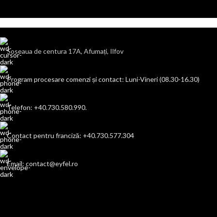
Soseaua de centura 17A, Afumați, Ilfov
Program procesare comenzi și contact: Luni-Vineri (08.30-16.30)
Telefon: +40.730.580.990.
Contact pentru franciză: +40.730.577.304
Email: contact@eyfel.ro