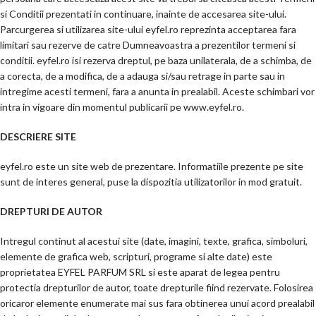
si Conditii prezentati in continuare, inainte de accesarea site-ului.
Parcurgerea si utilizarea site-ului eyfel.ro reprezinta acceptarea fara
limitari sau rezerve de catre Dumneavoastra a prezentilor termeni si
conditii. eyfel.ro isi rezerva dreptul, pe baza unilaterala, de a schimba, de
a corecta, de a modifica, de a adauga si/sau retrage in parte sau in
intregime acesti termeni, fara a anunta in prealabil. Aceste schimbari vor
intra in vigoare din momentul publicarii pe www.eyfel.ro.
DESCRIERE SITE
eyfel.ro este un site web de prezentare. Informatiile prezente pe site
sunt de interes general, puse la dispozitia utilizatorilor in mod gratuit.
DREPTURI DE AUTOR
Intregul continut al acestui site (date, imagini, texte, grafica, simboluri,
elemente de grafica web, scripturi, programe si alte date) este
proprietatea EYFEL PARFUM SRL si este aparat de legea pentru
protectia drepturilor de autor, toate drepturile fiind rezervate. Folosirea
oricaror elemente enumerate mai sus fara obtinerea unui acord prealabil