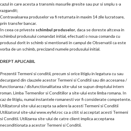
cazul in care acesta a transmis masurile gresite sau pur si smplu s-a
razgandit;
Contravaloarea produselor va fi returnata in maxim 14 zile lucratoare,
prin transfer bancar.
In ceea ce priveste
schimbul produselor
, daca se doreste altceva in
schimbul produsului comandat initial, efectuati o noua comanda cu
produsul dorit in schimb si mentionati in campul de Observatii ca este
vorba de un schimb, precizand numele produsului initial.
DREPT APLICABIL
Prezentii Termeni si conditii, precum si orice litigiu in legatura cu sau
decurgand din clauzele acestor Termeni si Conditii sau din accesarea /
functionarea / disfunctionalitatea site-ului se supun dreptului intern
roman. Limba Termenilor si Conditiilor a site-ului este limba romana. In
caz de litigiu, numai instantele romanesti vor fi considerate competente.
Utilizatorul site-ului accepta sa adere la acesti Termeni si Conditii
Utilizatorul site-ului www.eyfel.roc ca a citit si acceptat acesti Termeni
si Conditii. Utilizarea site-ului de catre client implica acceptarea
neconditionata a acestor Termeni si Conditii.