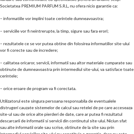
Societatea PREMIUM PARFUM S.R.L, nu ofera nicio garantie ca:
– informatiile vor implini toate cerintele dumneavoastra;
– serviciile vor fi neintrerupte, la timp, sigure sau fara erori;
– rezultatele ce se vor putea obtine din folosirea informatiilor site-ului
vor fi corecte sau de incredere;
– calitatea oricaror, servicii, informatii sau altor materiale cumparate sau
obtinute de dumneavoastra prin intermediul site-ului, va satisface toate
cerintele;
– orice eroare de program va fi corectata.
Utilizatorul este singura persoana responsabila de eventualele
distrugeri cauzate sistemelor de calcul sau retelei de pe care acceseaza
site-ul sau de orice alte pierderi de date, care ar putea fi rezultatul
descarcarii de informatii si servicii din continutul site-ului. Niciun sfat
sau alte informatii orale sau scrise, obtinute de la site sau prin
intermediul serviciilor site-ului nu constituie o garantie, daca nu este