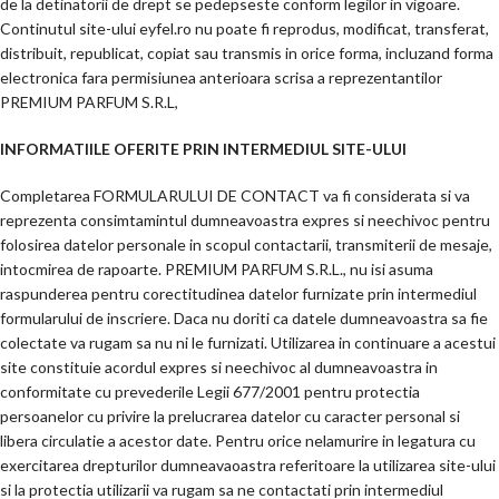
de la detinatorii de drept se pedepseste conform legilor in vigoare.
Continutul site-ului eyfel.ro nu poate fi reprodus, modificat, transferat,
distribuit, republicat, copiat sau transmis in orice forma, incluzand forma
electronica fara permisiunea anterioara scrisa a reprezentantilor
PREMIUM PARFUM S.R.L,
INFORMATIILE OFERITE PRIN INTERMEDIUL SITE-ULUI
Completarea FORMULARULUI DE CONTACT va fi considerata si va
reprezenta consimtamintul dumneavoastra expres si neechivoc pentru
folosirea datelor personale in scopul contactarii, transmiterii de mesaje,
intocmirea de rapoarte. PREMIUM PARFUM S.R.L., nu isi asuma
raspunderea pentru corectitudinea datelor furnizate prin intermediul
formularului de inscriere. Daca nu doriti ca datele dumneavoastra sa fie
colectate va rugam sa nu ni le furnizati. Utilizarea in continuare a acestui
site constituie acordul expres si neechivoc al dumneavoastra in
conformitate cu prevederile Legii 677/2001 pentru protectia
persoanelor cu privire la prelucrarea datelor cu caracter personal si
libera circulatie a acestor date. Pentru orice nelamurire in legatura cu
exercitarea drepturilor dumneavaoastra referitoare la utilizarea site-ului
si la protectia utilizarii va rugam sa ne contactati prin intermediul