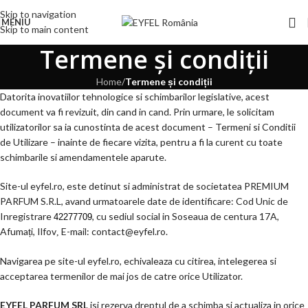
Skip to navigation
MENIU
Skip to main content
Termene și condiții
Home
/
Termene și condiții
Datorita inovatiilor tehnologice si schimbarilor legislative, acest
document va fi revizuit, din cand in cand. Prin urmare, le solicitam
utilizatorilor sa ia cunostinta de acest document – Termeni si Conditii
de Utilizare – inainte de fiecare vizita, pentru a fi la curent cu toate
schimbarile si amendamentele aparute.
Site-ul eyfel.ro, este detinut si administrat de societatea PREMIUM
PARFUM S.R.L, avand urmatoarele date de identificare: Cod Unic de
Inregistrare
, cu sediul social in Soseaua de centura 17A,
42277709
Afumați, Ilfov
E-mail: contact@eyfel.ro.
,
Navigarea pe site-ul eyfel.ro, echivaleaza cu citirea, intelegerea si
acceptarea termenilor de mai jos de catre orice Utilizator.
EYFEL PARFUM SRL
isi rezerva dreptul de a schimba si actualiza in orice