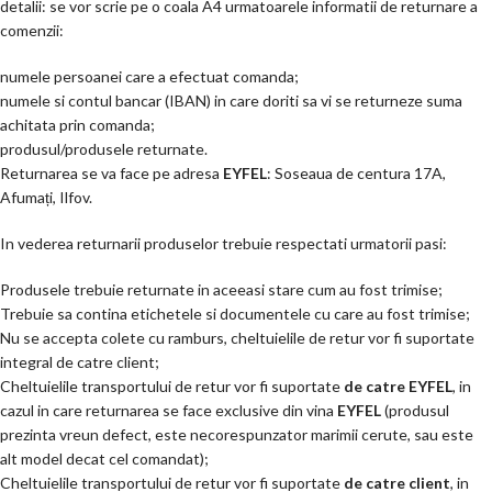
detalii: se vor scrie pe o coala A4 urmatoarele informatii de returnare a
comenzii:
numele persoanei care a efectuat comanda;
numele si contul bancar (IBAN) in care doriti sa vi se returneze suma
achitata prin comanda;
produsul/produsele returnate.
Returnarea se va face pe adresa
EYFEL
: Soseaua de centura 17A,
Afumați, Ilfov.
In vederea returnarii produselor trebuie respectati urmatorii pasi:
Produsele trebuie returnate in aceeasi stare cum au fost trimise;
Trebuie sa contina etichetele si documentele cu care au fost trimise;
Nu se accepta colete cu ramburs, cheltuielile de retur vor fi suportate
integral de catre client;
Cheltuielile transportului de retur vor fi suportate
de catre
EYFEL
, in
cazul in care returnarea se face exclusive din vina
EYFEL
(produsul
prezinta vreun defect, este necorespunzator marimii cerute, sau este
alt model decat cel comandat);
Cheltuielile transportului de retur vor fi suportate
de catre
client
, in