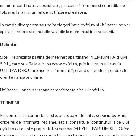
moment continutul acestui site, precum si Termenii si conditiile de
folosire, fara nici un fel de notificare prealabila.
In caz de divergenta sau neintelegeri intre eyfel.ro si Utilizator, se vor
aplica Termenii si conditiile valabile la momentul interactiunii.
Definitii:
Site – reprezinta pagina de internet apartinand PREMIUM PARFUM
S.R.L,, care se afla la adresa www.eyfel.ro, prin intermediul caruia
UTILIZATORUL are acces la informatii privind serviciile si produsele
oferite / afisate online.
Utilizator – orice persoana care viziteaza site-ul eyfel.ro.
TERMENI
Prezentul site cuprinde: texte, poze, baze de date, servicii, logo-uri,
orice fel de informatii, reclame, etc si constituie “continutul” site-ului
eyfel.ro care este proprietatea companiei EYFEL PARFUM SRL. Orice
persoana care acceseaza acest site va trebui sa citeasca acesti Termeni