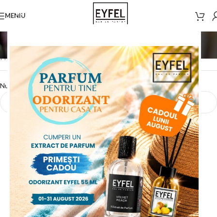
MENIU
Summer Pack
Prima pagină
/
Summer Pack
Nu a fost găsit niciun produs care să se potrivească cu selecția ta.