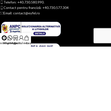
Telefon: +40.730.580.990.
Contact pentru franciză: +40.730.577.304
Email: contact@eyfel.ro
essenger
WhatsApp
Magazin
Contul meu
Coș
CATALOG
CONTACT – LIVRARE
INFORMATII UTILE