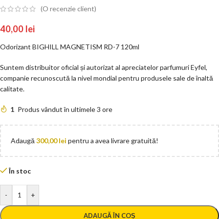
(O recenzie client)
40,00
lei
Odorizant BIGHILL MAGNETISM RD-7 120ml
Suntem distribuitor oficial și autorizat al apreciatelor parfumuri Eyfel,
companie recunoscută la nivel mondial pentru produsele sale de înaltă
calitate.
1
Produs vândut în ultimele 3 ore
Adaugă
300,00
lei
pentru a avea livrare gratuită!
În stoc
-
+
ADAUGĂ ÎN COȘ