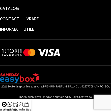
CATALOG
CONTACT – LIVRARE
INFORMATII UTILE
2026 Toate drepturile rezervate. PREMIUM PARFUM S.R.L. / CUI: 42277709 /
ANPC |
SOL
Ingeniously developed and sustained by
Edy Creative.ro
essenger
WhatsApp
Magazin
Contul meu
Coș