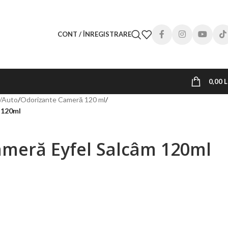
CONT / ÎNREGISTRARE
0,00
L
/Auto
/
Odorizante Cameră 120 ml
/
 120ml
ameră Eyfel Salcâm 120ml