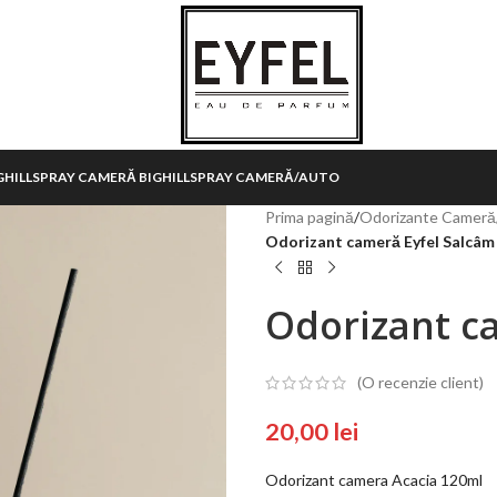
HILL
SPRAY CAMERĂ BIGHILL
SPRAY CAMERĂ/AUTO
Prima pagină
/
Odorizante Cameră
Odorizant cameră Eyfel Salcâm
Odorizant c
(O recenzie client)
20,00
lei
Odorizant camera Acacia 120ml