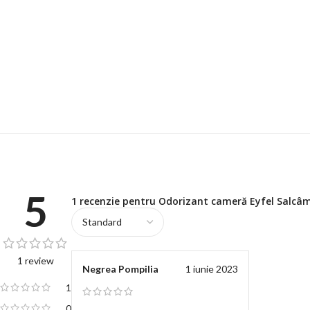
5
1 recenzie pentru
Odorizant cameră Eyfel Salcâ
1 review
Negrea Pompilia
1 iunie 2023
1
0