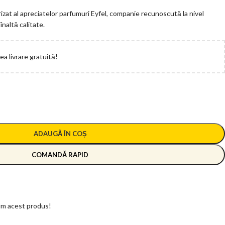
rizat al apreciatelor parfumuri Eyfel, companie recunoscută la nivel
naltă calitate.
a livrare gratuită!
ADAUGĂ ÎN COȘ
COMANDĂ RAPID
m acest produs!