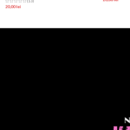
(13)
20,00
lei