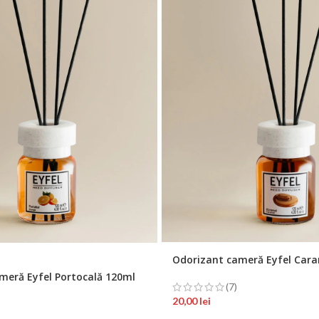
Odorizant cameră Eyfel Car
meră Eyfel Portocală 120ml
(7)
20,00
lei