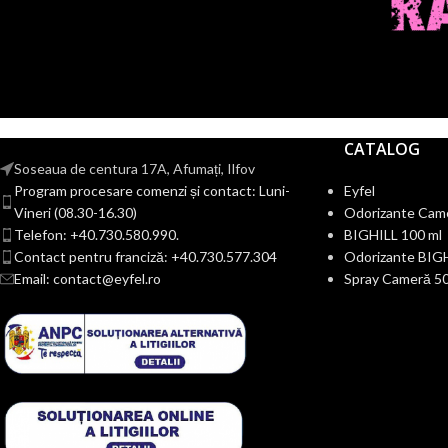
CATALOG
Soseaua de centura 17A, Afumați, Ilfov
Program procesare comenzi și contact: Luni-
Eyfel
Vineri (08.30-16.30)
Odorizante Cam
Telefon: +40.730.580.990.
BIGHILL 100 ml
Contact pentru franciză: +40.730.577.304
Odorizante BIG
Email: contact@eyfel.ro
Spray Cameră 50