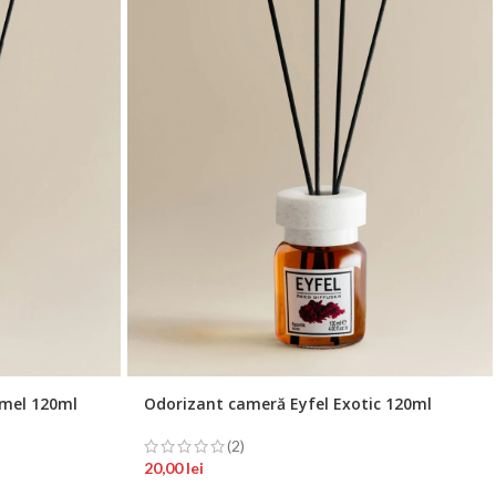
amel 120ml
Odorizant cameră Eyfel Exotic 120ml
(2)
20,00
lei