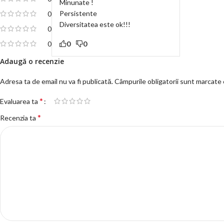
Minunate !
Persistente
0
Diversitatea este ok!!!
0
0
0
0
Adaugă o recenzie
Adresa ta de email nu va fi publicată.
Câmpurile obligatorii sunt marcate
*
Evaluarea ta
*
Recenzia ta