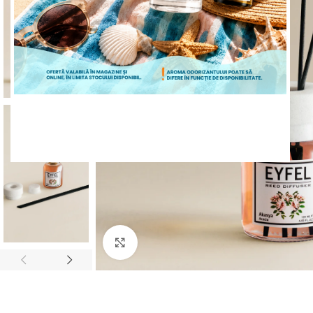
ÎNCEPE CUMPĂRĂTURILE
Mărește poza