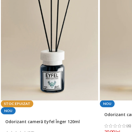
STOC EPUIZAT
NOU
NOU
Odorizant ca
Odorizant cameră Eyfel Înger 120ml
(6)
20,00
lei