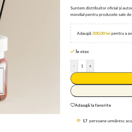
Suntem distribuitor oficial și auto
mondial pentru produsele sale de î
Adaugă
300,00
lei
pentru a ave
În stoc
-
+
Adaugă la favorite
17
persoane urmăresc acu