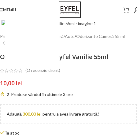
MENIU
Mărește poza
Prima pagină
/
Odorizante Cameră/Auto
/
Odorizante Cameră 55 ml
ÎNCEPE CUMPĂRĂTURILE
Odorizant cameră Eyfel Vanilie 55ml
(O recenzie client)
10,00
lei
2
Produse vândut în ultimele 3 ore
Adaugă
300,00
lei
pentru a avea livrare gratuită!
În stoc