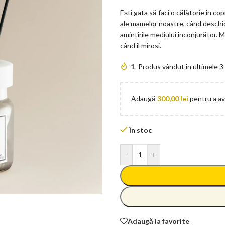
Ești gata să faci o călătorie în cop
ale mamelor noastre, când deschi
amintirile mediului înconjurător. M
când îl mirosi.
1
Produs vândut în ultimele 3
Adaugă
300,00
lei
pentru a ave
În stoc
-
+
Adaugă la favorite