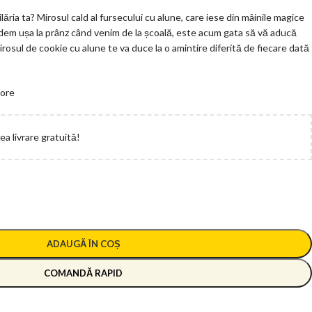
ilăria ta? Mirosul cald al fursecului cu alune, care iese din mâinile magice
dem ușa la prânz când venim de la școală, este acum gata să vă aducă
irosul de cookie cu alune te va duce la o amintire diferită de fiecare dată
 ore
a livrare gratuită!
ADAUGĂ ÎN COȘ
COMANDĂ RAPID