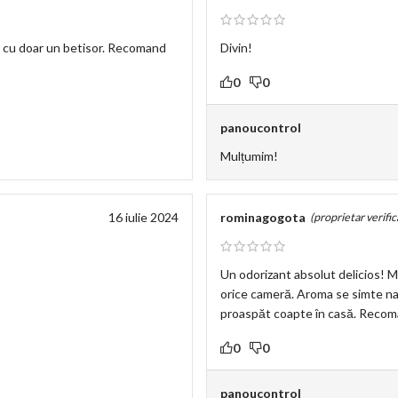
ic cu doar un betisor. Recomand
Divin!
0
0
panoucontrol
Mulțumim!
16 iulie 2024
rominagogota
(proprietar verific
Un odorizant absolut delicios! M
orice cameră. Aroma se simte natu
proaspăt coapte în casă. Reco
0
0
panoucontrol