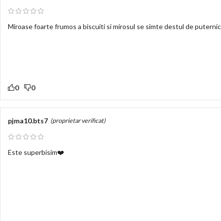
Miroase foarte frumos a biscuiti si mirosul se simte destul de putern
0
0
pjma10.bts7
(proprietar verificat)
Este superbisim❤️