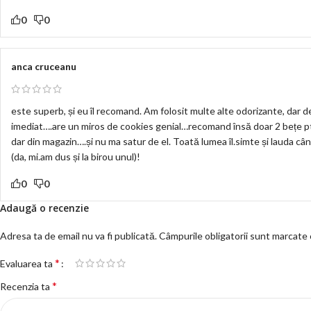
0
0
anca cruceanu
este superb, și eu îl recomand. Am folosit multe alte odorizante, dar 
imediat….are un miros de cookies genial…recomand însă doar 2 bețe pt
dar din magazin….și nu ma satur de el. Toată lumea îl.simte și lauda cân
(da, mi.am dus și la birou unul)!
0
0
Adaugă o recenzie
Adresa ta de email nu va fi publicată.
Câmpurile obligatorii sunt marcate
*
Evaluarea ta
*
Recenzia ta