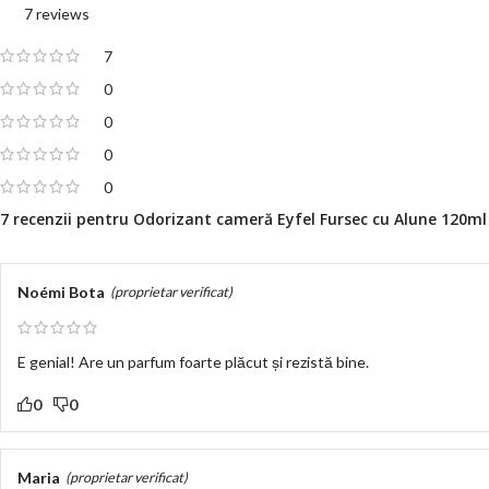
7 reviews
7
0
0
0
0
7 recenzii pentru
Odorizant cameră Eyfel Fursec cu Alune 120ml
Noémi Bota
(proprietar verificat)
E genial! Are un parfum foarte plăcut și rezistă bine.
0
0
Maria
(proprietar verificat)