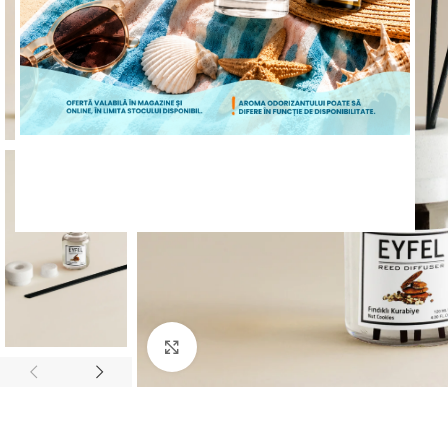
ÎNCEPE CUMPĂRĂTURILE
Mărește poza