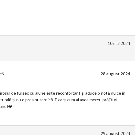
10 mai 2024
28 august 2024
at)
irosul de fursec cu alune este reconfortant și aduce o notă dulce în
rală și nu e prea puternică. E ca și cum ai avea mereu prăjituri
mand!❤️
29 august 2024