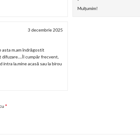
Mulțumim!
3 decembrie 2025
de asta m.am îndrăgostit
 difuzare….Îl cumpăr frecvent,
d intra la.mine acasă sau la birou
*
 cu