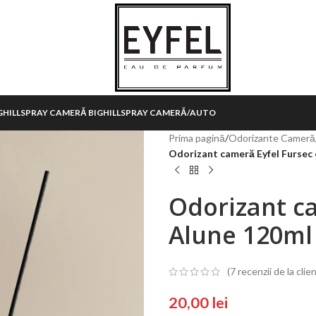
HILL
SPRAY CAMERĂ BIGHILL
SPRAY CAMERĂ/AUTO
Prima pagină
/
Odorizante Cameră
Odorizant cameră Eyfel Fursec 
Odorizant ca
Alune 120ml
(
7
recenzii de la clien
20,00
lei