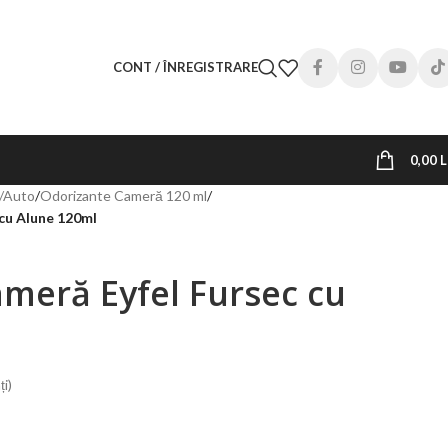
CONT / ÎNREGISTRARE
0,00
L
/Auto
/
Odorizante Cameră 120 ml
/
cu Alune 120ml
meră Eyfel Fursec cu
ți)