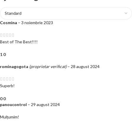
Cosmina
–
3 noiembrie 2023
Best of The Best!!!!
1
0
rominagogota
(proprietar verificat)
–
28 august 2024
Superb!
0
0
panoucontrol
–
29 august 2024
Mulțumim!