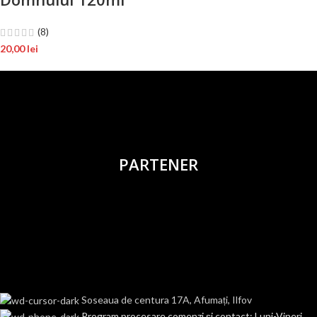
(8)
20,00
lei
PARTENER
Soseaua de centura 17A, Afumați, Ilfov
Program procesare comenzi și contact: Luni-Vineri