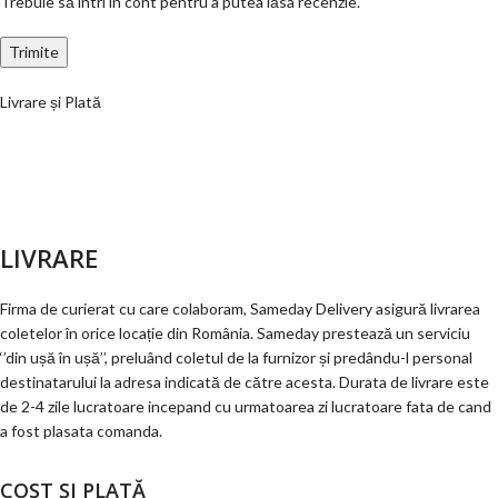
Trebuie să intri în cont pentru a putea lăsa recenzie.
Livrare și Plată
LIVRARE
Firma de curierat cu care colaboram, Sameday Delivery asigură livrarea
coletelor în orice locație din România. Sameday prestează un serviciu
‘’din ușă în ușă’’, preluând coletul de la furnizor și predându-l personal
destinatarului la adresa indicată de către acesta. Durata de livrare este
de 2-4 zile lucratoare incepand cu urmatoarea zi lucratoare fata de cand
a fost plasata comanda.
COST ȘI PLATĂ