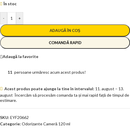
În stoc
-
+
ADAUGĂ ÎN COȘ
COMANDĂ RAPID
Adaugă la favorite
11
persoane urmăresc acum acest produs!
Acest produs poate ajunge la tine în intervalul:
11. august – 13.
august
Încercăm să procesăm comanda ta și mai rapid față de timpul de
estimare.
SKU:
EYF20662
Categorie:
Odorizante Cameră 120 ml