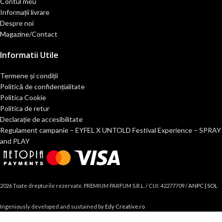
Contul meu
Informații livrare
Despre noi
Magazine/Contact
Informatii Utile
Termene și condiții
Politică de confidențialitate
Politica Cookie
Politica de retur
Declarație de accesibilitate
Regulament campanie – EYFEL X UNTOLD Festival Experience – SPRAY
and PLAY
2026 Toate drepturile rezervate. PREMIUM PARFUM S.R.L. / CUI: 42277709 /
ANPC |
SOL
Ingeniously developed and sustained by
Edy Creative.ro