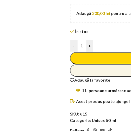
Adaugă
300,00
lei
pentru a a
În stoc
-
+
Adaugă la favorite
11
persoane urmăresc ac
Acest produs poate ajunge la 
SKU:
u15
Categorie:
Unisex 50 ml
Follow: