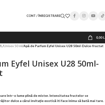
CONT / ÎNREGISTRARE
0,00
L
ML
/
Unisex 50 ml
/
Apă de Parfum Eyfel Unisex U28 50ml-Dulce-fructat
um Eyfel Unisex U28 50ml-
t
are într-o lume plină de mister. Intensitatea fructelor se
jitor dulce a cărui invitație exotică iti face inima să bată mai tare.