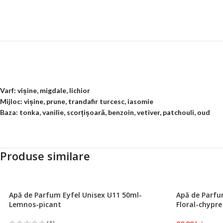
Varf: vișine, migdale, lichior
Mijloc: vișine, prune, trandafir turcesc, iasomie
Baza: tonka, vanilie, scorțișoară, benzoin, vetiver, patchouli, oud
Produse similare
Apă de Parfum Eyfel Unisex U11 50ml-
Apă de Parfu
Lemnos-picant
Floral-chypre