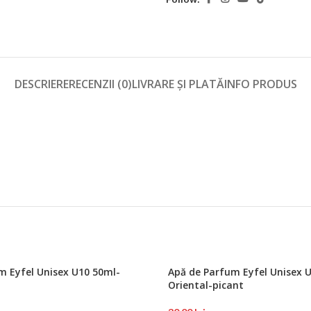
DESCRIERE
RECENZII (0)
LIVRARE ȘI PLATĂ
INFO PRODUS
m Eyfel Unisex U10 50ml-
Apă de Parfum Eyfel Unisex 
Oriental-picant