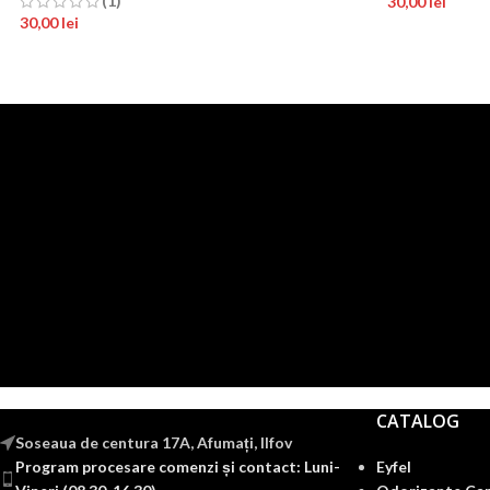
(1)
30,00
lei
30,00
lei
CATALOG
Soseaua de centura 17A, Afumați, Ilfov
Program procesare comenzi și contact: Luni-
Eyfel