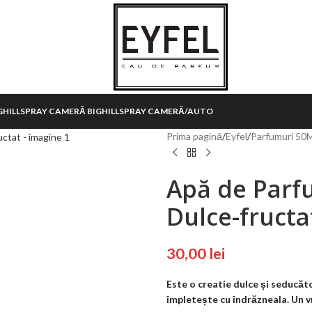
HILL
SPRAY CAMERĂ BIGHILL
SPRAY CAMERĂ/AUTO
Prima pagină
/
Eyfel
/
Parfumuri 50
Apă de Parf
Dulce-fructa
30,00
lei
Este o creatie dulce și seducăto
împletește cu îndrăzneala. Un vră