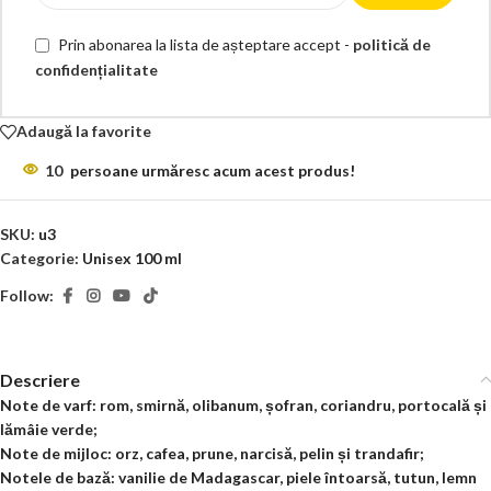
Prin abonarea la lista de așteptare accept -
politică de
confidențialitate
Adaugă la favorite
10
persoane urmăresc acum acest produs!
SKU:
u3
Categorie:
Unisex 100 ml
Follow:
Descriere
Note de varf: rom, smirnă, olibanum, șofran, coriandru, portocală și
lămâie verde;
Note de mijloc: orz, cafea, prune, narcisă, pelin și trandafir;
Notele de bază: vanilie de Madagascar, piele întoarsă, tutun, lemn