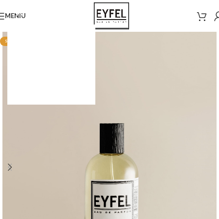
MENIU
STOC EPUIZAT
ÎNCEPE CUMPĂRĂTURILE