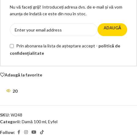
Nu vă faceți griji! Introduceți adresa dvs. de e-mail și vă vom
anunța de îndată ce este din nou în stoc.
ADAUGĂ
Prin abonarea la lista de așteptare accept -
politică de
confidențialitate
Adaugă la favorite
20
SKU:
W248
Categorii:
Damă 100 ml
,
Eyfel
Follow: