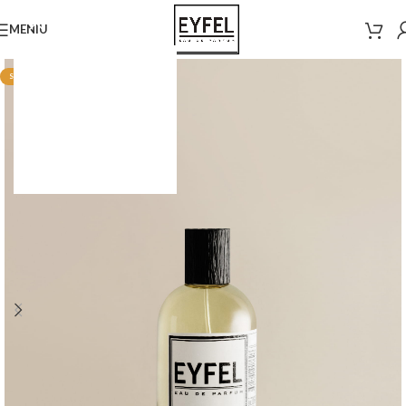
MENIU
STOC EPUIZAT
ÎNCEPE CUMPĂRĂTURILE