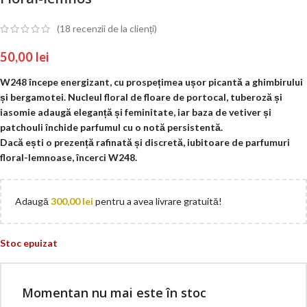
(
18
recenzii de la clienți)
50,00
lei
W248 începe energizant, cu prospețimea ușor picantă a ghimbirului
și bergamotei. Nucleul floral de floare de portocal, tuberoză și
iasomie adaugă eleganță și feminitate, iar baza de vetiver și
patchouli închide parfumul cu o notă persistentă.
Dacă ești o prezență rafinată și discretă, iubitoare de parfumuri
floral-lemnoase, încerci W248.
Adaugă
300,00
lei
pentru a avea livrare gratuită!
Stoc epuizat
Momentan nu mai este în stoc