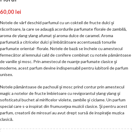
60,00
lei
Notele de vârf deschid parfumul cu un cokteil de fructe dulci şi
răcoritoare, la care se adaugă acordurile parfumate florale de zambilă,
aroma de ylang ylang afumat şi aroma dulce de caramel. Aroma
parfumată a citricelor dulci şi îmbătătoare accentuează tonurile
parfumate oriental- florale. Notele de bază se încheie cu amestecul
fermecător al lemnului cald de conifere combinat cu notele pământoase
de vanilie şi mosc. Prin amestecul de nuanţe parfumate clasice şi
moderne, acest parfum devine indispensabil pentru iubitorii de parfum
unisex.
Notele pământoase de pachouli şi mosc prind contur prin amestecul
magic a notelor de fructe îmbietoare cu revigorantul ylang ylang şi
sofisticatul buchet al mirificelor violete, zambile şi ciclame. Un parfum
special care s-a inspirat din frumuseţea muzicii clasice. Şi pentru acest
parfum, creatorii de mirosuri au avut drept sursă de inspiraţie muzica
clasică.