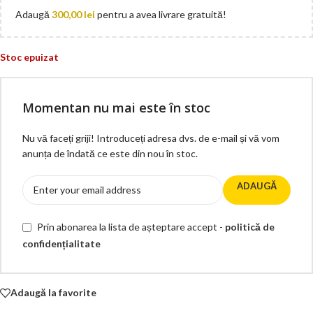
Adaugă
300,00
lei
pentru a avea livrare gratuită!
Stoc epuizat
Momentan nu mai este în stoc
Nu vă faceți griji! Introduceți adresa dvs. de e-mail și vă vom
anunța de îndată ce este din nou în stoc.
ADAUGĂ
Prin abonarea la lista de așteptare accept -
politică de
confidențialitate
Adaugă la favorite