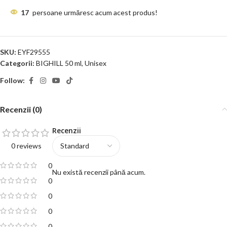
17
persoane urmăresc acum acest produs!
SKU:
EYF29555
Categorii:
BIGHILL 50 ml
,
Unisex
Follow:
Recenzii (0)
Recenzii
0 reviews
0
Nu există recenzii până acum.
0
0
0
0