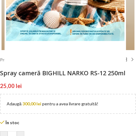
Mărește poza
ÎNCEPE CUMPĂRĂTURILE
Prima pagină
/
Spray Cameră Bighill
Spray cameră BIGHILL NARKO RS-12 250ml
25,00
lei
Adaugă
300,00
lei
pentru a avea livrare gratuită!
În stoc