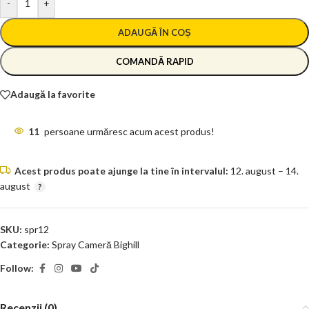
-
+
ADAUGĂ ÎN COȘ
COMANDĂ RAPID
Adaugă la favorite
11
persoane urmăresc acum acest produs!
Acest produs poate ajunge la tine în intervalul:
12. august – 14.
august
SKU:
spr12
Categorie:
Spray Cameră Bighill
Follow:
Recenzii (0)