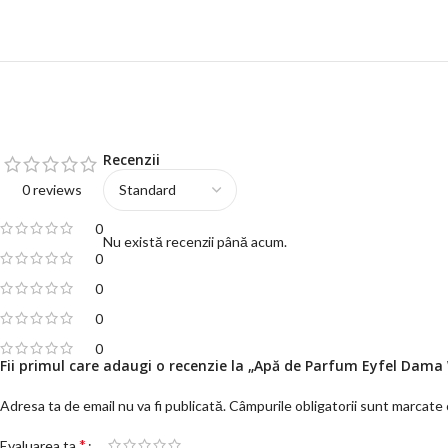
Recenzii
0 reviews
0
Nu există recenzii până acum.
0
0
0
0
Fii primul care adaugi o recenzie la „Apă de Parfum Eyfel Dam
Adresa ta de email nu va fi publicată.
Câmpurile obligatorii sunt marcate
*
Evaluarea ta