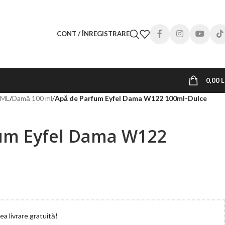
CONT / ÎNREGISTRARE
0,00
L
0ML
/
Damă 100 ml
/
Apă de Parfum Eyfel Dama W122 100ml-Dulce
um Eyfel Dama W122
a livrare gratuită!