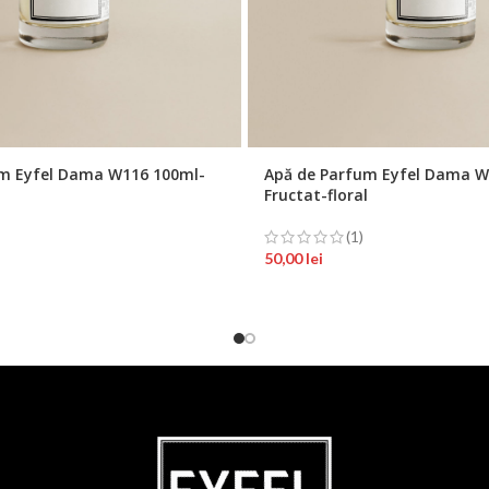
m Eyfel Dama W116 100ml-
Apă de Parfum Eyfel Dama W
Fructat-floral
(1)
50,00
lei