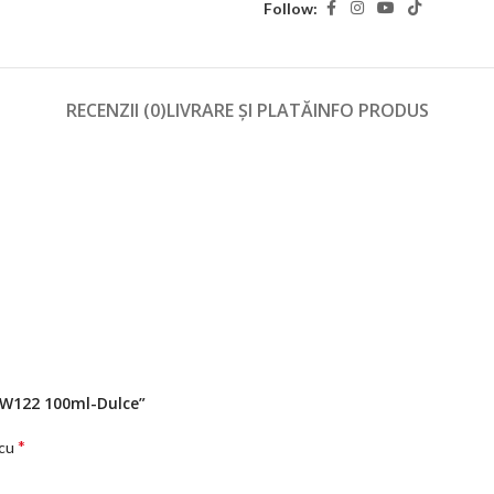
Follow:
RECENZII (0)
LIVRARE ȘI PLATĂ
INFO PRODUS
a W122 100ml-Dulce”
*
 cu