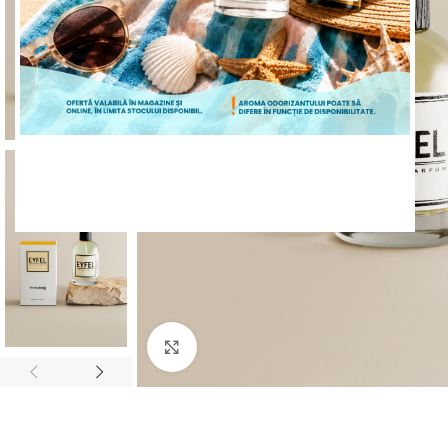
ÎNCEPE CUMPĂRĂTURILE
Mărește poza