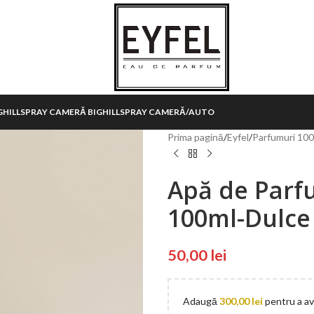
HILL
SPRAY CAMERĂ BIGHILL
SPRAY CAMERĂ/AUTO
Prima pagină
/
Eyfel
/
Parfumuri 10
Apă de Parf
100ml-Dulce
50,00
lei
Adaugă
300,00
lei
pentru a ave