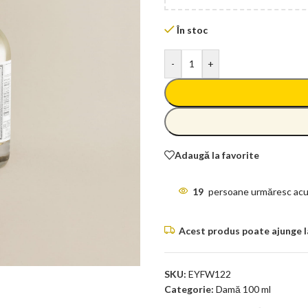
În stoc
-
+
Adaugă la favorite
19
persoane urmăresc acu
Acest produs poate ajunge la 
SKU:
EYFW122
Categorie:
Damă 100 ml