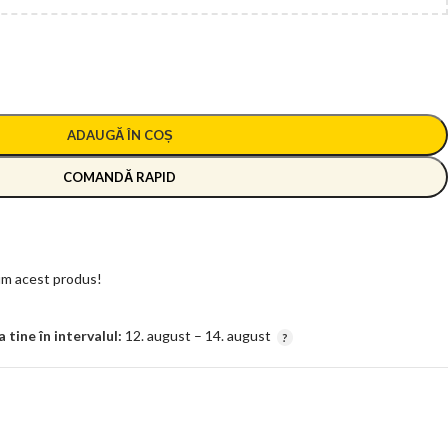
ADAUGĂ ÎN COȘ
COMANDĂ RAPID
m acest produs!
tine în intervalul:
12. august – 14. august