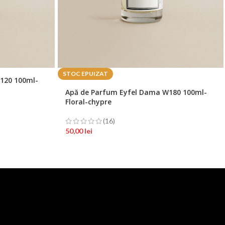
STOC EPUIZAT
120 100ml-
Apă de Parfum Eyfel Dama W180 100ml-
Floral-chypre
(16)
50,00
lei