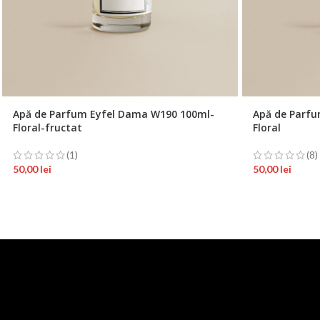
Apă de Parfum Eyfel Dama W190 100ml-
Apă de Parfu
Floral-fructat
Floral
(1)
(8)
50,00
lei
50,00
lei