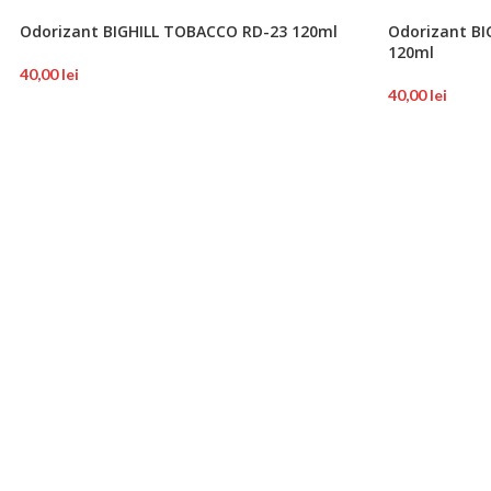
Odorizant BIGHILL TOBACCO RD-23 120ml
Odorizant B
120ml
40,00
lei
40,00
lei