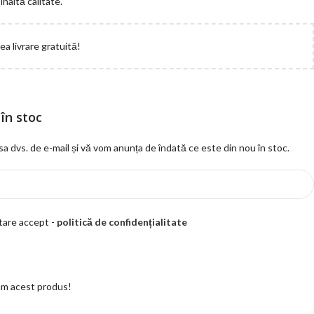
naltă calitate.
a livrare gratuită!
în stoc
esa dvs. de e-mail și vă vom anunța de îndată ce este din nou în stoc.
ptare accept -
politică de confidențialitate
m acest produs!