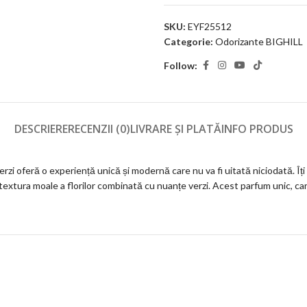
SKU:
EYF25512
Categorie:
Odorizante BIGHILL
Follow:
DESCRIERE
RECENZII (0)
LIVRARE ȘI PLATĂ
INFO PRODUS
zi oferă o experiență unică și modernă care nu va fi uitată niciodată. Î
textura moale a florilor combinată cu nuanțe verzi. Acest parfum unic, care