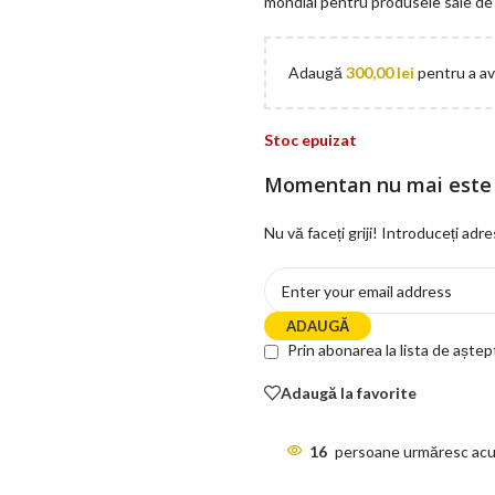
mondial pentru produsele sale de î
Adaugă
300,00
lei
pentru a ave
Stoc epuizat
Momentan nu mai este 
Nu vă faceți griji! Introduceți adr
ADAUGĂ
Prin abonarea la lista de aște
Adaugă la favorite
16
persoane urmăresc acu