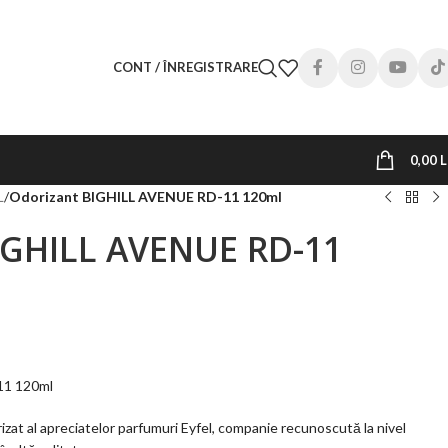
CONT / ÎNREGISTRARE
0,00
L
L
/
Odorizant BIGHILL AVENUE RD-11 120ml
IGHILL AVENUE RD-11
11 120ml
rizat al apreciatelor parfumuri Eyfel, companie recunoscută la nivel