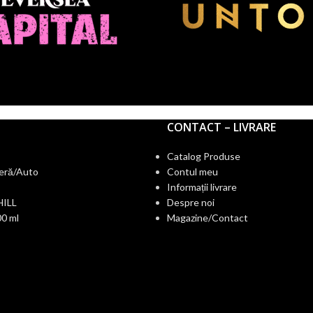
CONTACT – LIVRARE
Catalog Produse
eră/Auto
Contul meu
Informații livrare
HILL
Despre noi
0 ml
Magazine/Contact