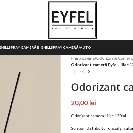
HILL
SPRAY CAMERĂ BIGHILL
SPRAY CAMERĂ/AUTO
Prima pagină
/
Odorizante Cameră
Odorizant cameră Eyfel Liliac 
Odorizant ca
20,00
lei
Odorizant camera Liliac 120ml
Suntem distribuitor oficial și auto