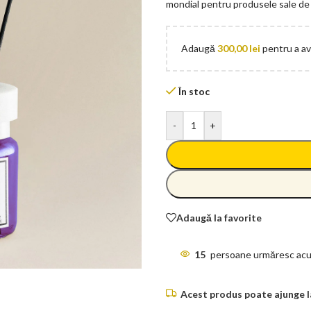
mondial pentru produsele sale de î
Adaugă
300,00
lei
pentru a ave
În stoc
-
+
Adaugă la favorite
15
persoane urmăresc acu
Acest produs poate ajunge la 