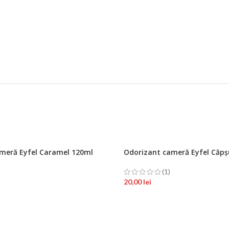
meră Eyfel Caramel 120ml
Odorizant cameră Eyfel Căpș
(1)
20,00
lei