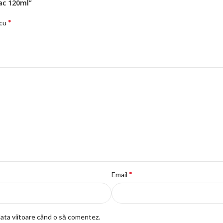
iac 120ml”
*
 cu
*
Email
data viitoare când o să comentez.