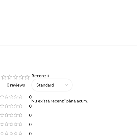
Recenzii
0 reviews
0
Nu există recenzii până acum.
0
0
0
0