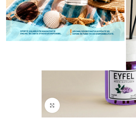
ÎNCEPE CUMPĂRĂTURILE
Mărește poza