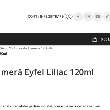
CONT / ÎNREGISTRARE
0,00
L
/Auto
/
Odorizante Cameră 120 ml
/
120ml
meră Eyfel Liliac 120ml
rizat al apreciatelor parfumuri Eyfel, companie recunoscută la nivel