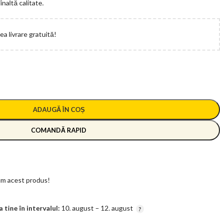
naltă calitate.
a livrare gratuită!
ADAUGĂ ÎN COȘ
COMANDĂ RAPID
m acest produs!
tine în intervalul:
10. august – 12. august