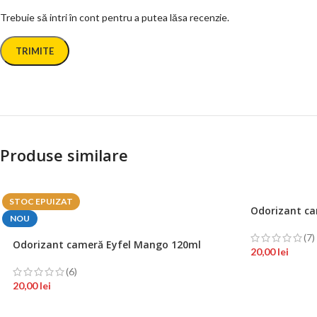
Trebuie să intri în cont pentru a putea lăsa recenzie.
Produse similare
STOC EPUIZAT
Odorizant ca
NOU
(7)
Odorizant cameră Eyfel Mango 120ml
20,00
lei
(6)
20,00
lei