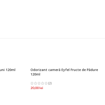
uni 120ml
Odorizant cameră Eyfel Fructe de Pădure
120ml
(2)
20,00
lei