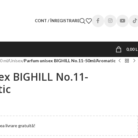
CONT / ÎNREGISTRARE
0,00
L
0 ml
/
Unisex
/
Parfum unisex BIGHILL No.11-50ml/Aromatic
ex BIGHILL No.11-
ic
a livrare gratuită!