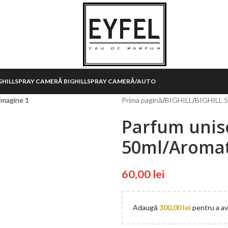
HILL
SPRAY CAMERĂ BIGHILL
SPRAY CAMERĂ/AUTO
Prima pagină
/
BIGHILL
/
BIGHILL 5
Parfum unis
50ml/Aromat
60,00
lei
Adaugă
300,00
lei
pentru a ave