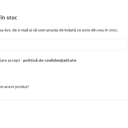
în stoc
esa dvs. de e-mail și vă vom anunța de îndată ce este din nou în stoc.
ptare accept -
politică de confidențialitate
m acest produs!