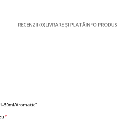
RECENZII (0)
LIVRARE ȘI PLATĂ
INFO PRODUS
.11-50ml/Aromatic”
*
 cu