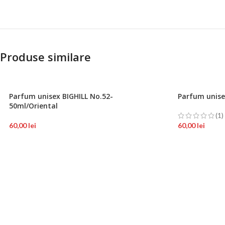
Produse similare
Parfum unisex BIGHILL No.52-
Parfum unise
50ml/Oriental
(1)
60,00
lei
60,00
lei