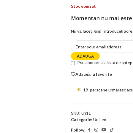
Stoc epuizat
Momentan nu mai este 
Nu vă faceți griji! Introduceți adr
ADAUGĂ
Prin abonarea la lista de aște
Adaugă la favorite
19
persoane urmăresc acu
SKU:
un11
Categorie:
Unisex
Follow: