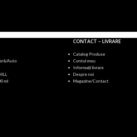
CONTACT – LIVRARE
Catalog Produse
eră/Auto
Contul meu
Informații livrare
HILL
Despre noi
0 ml
Magazine/Contact