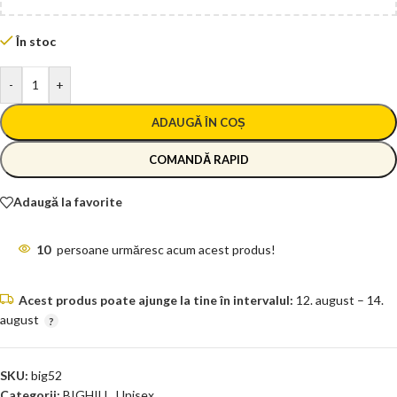
În stoc
-
+
ADAUGĂ ÎN COȘ
COMANDĂ RAPID
Adaugă la favorite
10
persoane urmăresc acum acest produs!
Acest produs poate ajunge la tine în intervalul:
12. august – 14.
august
SKU:
big52
Categorii:
BIGHILL
,
Unisex