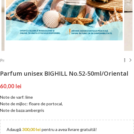
Mărește poza
ÎNCEPE CUMPĂRĂTURILE
Prima pagină
/
BIGHILL
/
BIGHILL 50 ml
/
Unisex
Parfum unisex BIGHILL No.52-50ml/Oriental
60,00
lei
Note de varf: lime
Note de mijloc: floare de portocal,
Note de baza:ambergris
Adaugă
300,00
lei
pentru a avea livrare gratuită!