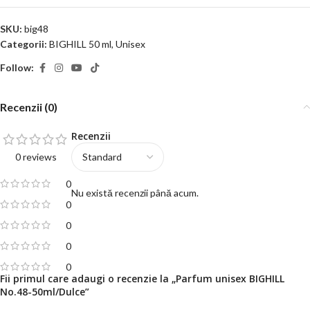
SKU:
big48
Categorii:
BIGHILL 50 ml
,
Unisex
Follow:
Recenzii (0)
Recenzii
0 reviews
0
Nu există recenzii până acum.
0
0
0
0
Fii primul care adaugi o recenzie la „Parfum unisex BIGHILL
No.48-50ml/Dulce”