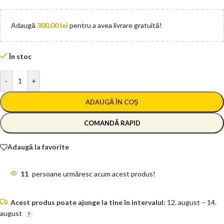
Adaugă
300,00
lei
pentru a avea livrare gratuită!
În stoc
-
+
ADAUGĂ ÎN COȘ
COMANDĂ RAPID
Adaugă la favorite
11
persoane urmăresc acum acest produs!
Acest produs poate ajunge la tine în intervalul:
12. august – 14.
august