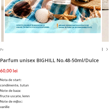
Mărește poza
ÎNCEPE CUMPĂRĂTURILE
Prima pagină
/
BIGHILL
/
BIGHILL 50 ml
Parfum unisex BIGHILL No.48-50ml/Dulce
60,00
lei
Nota de start:
condimente, tutun
Note de baza:
fructe uscate, lemn
Note de mijloc:
vanilie