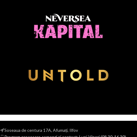
Soseaua de centura 17A, Afumați, Ilfov
Program procesare comenzi și contact: Luni-Vineri (08.30-16.30)